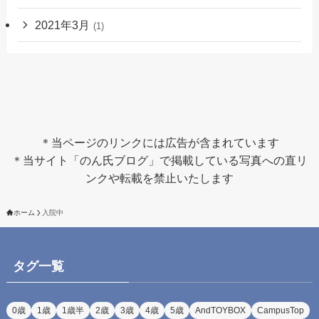
2021年3月
(1)
＊当ページのリンクには広告が含まれています
＊当サイト「のん氏ブログ」で掲載している写真への直リ
ンクや転載を禁止いたします
ホーム
入院中
タグ一覧
0歳
1歳
1歳半
2歳
3歳
4歳
5歳
AndTOYBOX
CampusTop