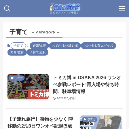
高知でアウトドア子育て
子育て
– category –
子育て
妊娠/出産
おでかけ/体験レポ
お片付け/育児グッズ
知育/教育
子育て全般
トミカ博 in OSAKA 2026 ワンオ
子育て
ペ参戦レポート!再入場や待ち時
間、駐車場情報
2026年5月3日
【子連れ旅行】荷物を少なく!車
子育て
移動の2泊3日ワンオペ記録(5歳