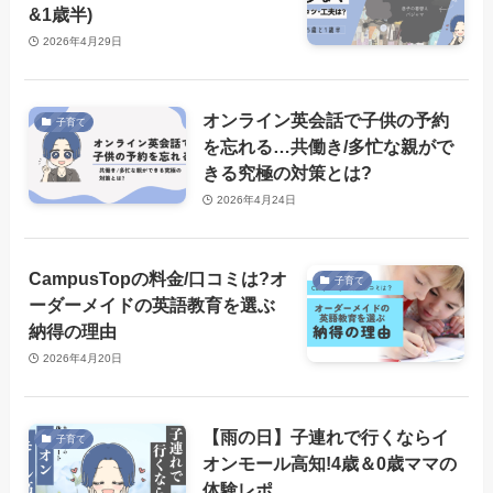
&1歳半)
2026年4月29日
オンライン英会話で子供の予約
子育て
を忘れる…共働き/多忙な親がで
きる究極の対策とは?
2026年4月24日
CampusTopの料金/口コミは?オ
子育て
ーダーメイドの英語教育を選ぶ
納得の理由
2026年4月20日
【雨の日】子連れで行くならイ
子育て
オンモール高知!4歳＆0歳ママの
体験レポ