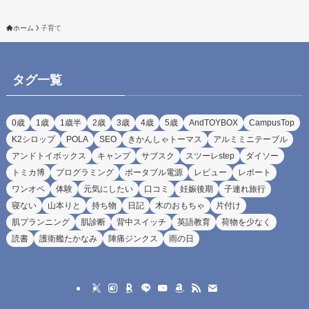
ホーム
子育て
タグ一覧
0歳
1歳
1歳半
2歳
3歳
4歳
5歳
AndTOYBOX
CampusTop
K2シロップ
POLA
SEO
きかんしゃトーマス
アルミミニテーブル
アンドトイボックス
キャンプ
サブスク
スツーレstep
ダイソー
トミカ博
プログラミング
ポータブル電源
レビュー
レポート
ワンオペ
体験
元気にしたい
口コミ
妊娠後期
子連れ旅行
寝ない
山本りと
持ち物
日記
木のおもちゃ
片付け
肌プランニング
肌診断
背中スイッチ
英語教育
荷物を少なく
読書
護衛艦たかなみ
陣痛ジンクス
雨の日