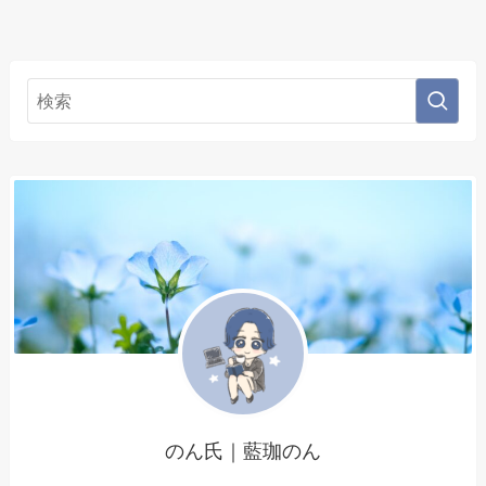
のん氏｜藍珈のん